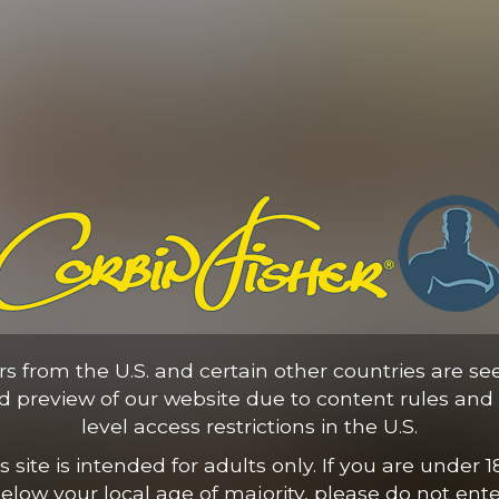
 lectus consectetur odio, et volutpat nisl nunc vel est. Mauris nec v
ONAS:
ors from the U.S. and certain other countries are se
ed preview of our website due to content rules and 
level access restrictions in the U.S.
s site is intended for adults only. If you are under 1
elow your local age of majority, please do not ente