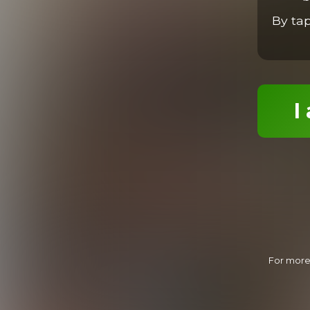
By ta
Jonas' First Time
23:37 Minutes & 51 Photos
I
Trey & Jonas
19:02 Minutes & 17 Photos
For more 