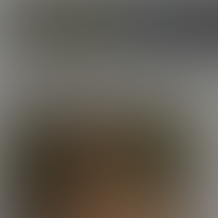
CORBIN FISHER
ROSTER
JONAS
J
AGE:
EYES
Lorem 
amet s
digni