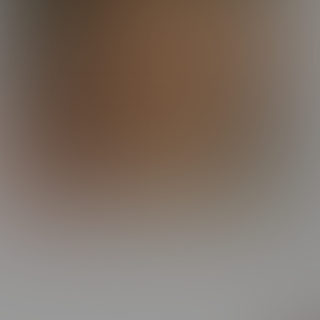
laore
magnis
vitae 
Praese
fringi
nibh e
mauri
Maecen
Etiam
commod
congu
erat 
Curabi
Nam ne
ut ni
viver
Phasel
suscip