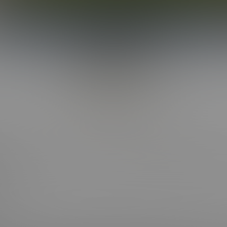
Back to Top
CT WITH US
OUR SITES
OOK
BI COLLEGE F*CKS
HOT COLLEGE F*CKS
RAM
CORBIN FISHER LIVE
RAM
 NEWSLETTER