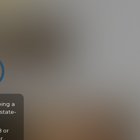
arius velit.
eing a
state-
8 or
r.