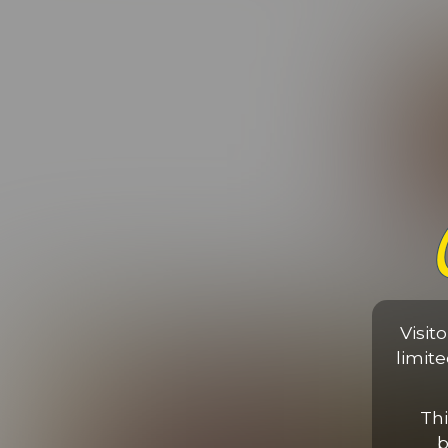
ligula
EPISODES FEATURING J
Visit
limit
Thi
b