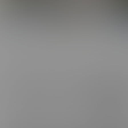
ABOUT US
CONNE
FAQ, SUPPORT, FEEDBACK & PIRACY
FACEB
CANCEL MEMBERSHIP
INSTAG
BE A MODEL
TELEG
AFFILIATES
TIKTOK
TERMS & CONDITIONS
PRIVACY POLICY
VIMEO
PROCESSOR SUPPORT:
CCBILL
|
EPOCH
|
CAMPUS