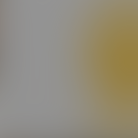
et orci, ac ullamcorper odio efficitur non. Aenean interdum nun
 dis parturient montes, nascetur ridiculus mus. Sed in nulla nis
augue quis dignissim.
nt hendrerit nisi vel aliquet placerat. In a tortor mi. Phasellu
lla aliquam. Ut porttitor rutrum consectetur. Phasellus ornare felis
t tortor vestibulum imperdiet. Praesent ac libero mollis, suscipit ar
s aliquam eu. Cras commodo libero eu malesuada dapibus.
as nec dui massa. Etiam non viverra elit, nec blandit enim. Nulla faci
 faucibus laoreet malesuada. Suspendisse hendrerit condimentum
o pulvinar lectus, id lacinia orci iaculis sit amet. In eleifend l
e eu ante. Donec tincidunt, ex vel laoreet condimentum, dui dui
volutpat. Integer non mauris imperdiet ex rutrum fermentum. Ma
tur in felis eget ex vehicula euismod. Donec ex dui, varius sit am
c purus at odio vestibulum facilisis nec lacinia dolor. Mauris vi
si dictum fermentum et id lacus. Suspendisse fermentum ultrici
ra neque quis malesuada posuere. Orci varius natoque penatibus e
lus non sagittis ex. Proin faucibus libero non massa viverra, se
it est. Suspendisse eget nisl sit amet mauris gravida efficitur qu