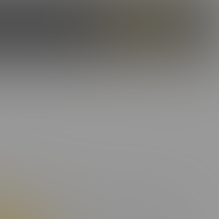
ILES
OUR STORY
CAMS
ENROLL NOW
LOG IN
SHOE:
11
bero, porttitor ut facilisis nec, maximus quis dui. Morbi sit
maximus, nibh ut suscipit porta, ex dui facilisis eros, eget
ectus rutrum, id malesuada purus interdum. Donec suscipit