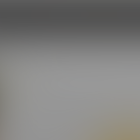
HOME
EPISODES
ROSTER
PROF
ONAS
(4.0/5.0 Avg rating)
25
HAIR COLOR:
Brown
WEIGHT:
175
:
Green
BODY BUILD:
Athletic
HEIGHT:
6'1''
ipsum dolor sit amet, consectetur adipiscing elit. Curabitur odio li
emper elit, sit amet porta ante. Suspendisse ac varius leo. Donec 
ssim dui odio et sapien. Maecenas condimentum ligula placerat l