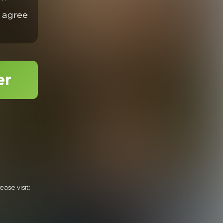
 agree
Initiating Jonas
24:52 Minutes & 56 Photos
er
Jonas
15:32 Minutes & 20 Photos
ase visit: