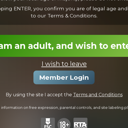
pping ENTER, you confirm you are of legal age and
to our Terms & Conditions.
Jonas Nails Travis
36:38 Minutes & 49 Photos
 am an adult, and wish to ent
I wish to leave
Member Login
By using the site I accept the
Terms and Conditions
Jonas & Colby
18:52 Minutes & 21 Photos
information on free expression, parental controls, and site labeling ple