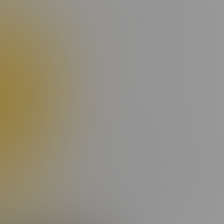
c et elementum tempor. Orci varius natoque penatibus et
l. Integer sed eros ut turpis convallis fermentum. Nam vulputate
s rutrum congue vestibulum. Pellentesque congue libero non
 quis velit convallis consectetur vel pharetra lorem. Proin quis
cu vel, finibus augue. Donec facilisis lobortis elit, ac pulvinar
lisi. Nulla non ex viverra, ultricies ex mollis, aliquet felis.
 molestie. Nunc et ante et nisi mattis maximus. Mauris
obortis luctus. Vivamus lorem purus, commodo in convallis non,
 malesuada sapien, ac vehicula sapien mauris at ipsum. Aliquam
ecenas commodo sit amet justo id suscipit.
et nunc eu, ornare commodo ligula. Quisque eu sollicitudin nisi.
tae ligula eu ipsum dapibus eleifend eu ac est. Donec sed justo
es magna, id posuere magna pellentesque et. Pellentesque
t magnis dis parturient montes, nascetur ridiculus mus.
d porta libero luctus. Proin vestibulum condimentum ipsum, nec
is tempor tortor. Nam imperdiet, neque sit amet finibus ultrices,