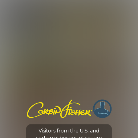
LOG IN
ENROLL NOW
CORBIN FISHER
GUYS
BEAU FEEDS ELLIS
Visitors from the U.S. and
0:00 /
22:07