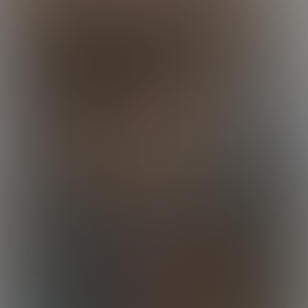
Drew Gets Dylan
24:49 Minutes & 18 Photos
Calvin's Home Run
28:39 Minutes & 31 Photos