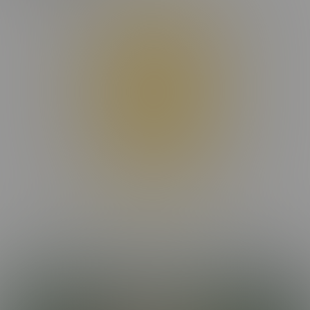
Donec maximus, nibh ut suscipit porta, ex dui facilisis eros, eget
dignissim dui odio et sapien. Maecenas condimentum ligula
placerat lectus rutrum, id malesuada purus interdum. Donec
suscipit laoreet orci, ac ullamcorper odio efficitur non. Aenean
interdum nunc et elementum tempor. Orci varius natoque
penatibus et magnis dis parturient montes, nascetur ridiculus mus.
Sed in nulla nisl. Integer sed eros ut turpis convallis fermentum.
Nam vulputate vitae augue quis dignissim.
Praesent hendrerit nisi vel aliquet placerat. In a tortor mi. Phasellus
rutrum congue vestibulum. Pellentesque congue libero non
fringilla aliquam. Ut porttitor rutrum consectetur. Phasellus ornare
felis quis velit convallis consectetur vel pharetra lorem. Proin quis
nibh et tortor vestibulum imperdiet. Praesent ac libero mollis,
suscipit arcu vel, finibus augue. Donec facilisis lobortis elit, ac
pulvinar mauris aliquam eu. Cras commodo libero eu malesuada
dapibus.
Maecenas nec dui massa. Etiam non viverra elit, nec blandit enim.
Nulla facilisi. Nulla non ex viverra, ultricies ex mollis, aliquet felis.
Etiam faucibus laoreet malesuada. Suspendisse hendrerit
MORE EPISODES
condimentum molestie. Nunc et ante et nisi mattis maximus. Mauris
commodo pulvinar lectus, id lacinia orci iaculis sit amet. In eleifend