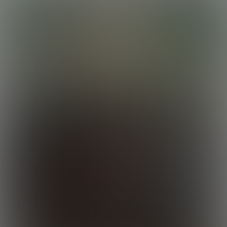
lobortis luctus. Vivamus lorem purus, commodo in convallis non,
congue eu ante. Donec tincidunt, ex vel laoreet condimentum, dui
dui malesuada sapien, ac vehicula sapien mauris at ipsum. Aliquam
erat volutpat. Integer non mauris imperdiet ex rutrum fermentum.
Maecenas commodo sit amet justo id suscipit.
Curabitur in felis eget ex vehicula euismod. Donec ex dui, varius sit
amet nunc eu, ornare commodo ligula. Quisque eu sollicitudin nisi.
Nam nec purus at odio vestibulum facilisis nec lacinia dolor. Mauris
Rocky Destroys Calvin
vitae ligula eu ipsum dapibus eleifend eu ac est. Donec sed justo ut
nisi dictum fermentum et id lacus. Suspendisse fermentum ultricies
22:35 Minutes & 30 Photos
magna, id posuere magna pellentesque et. Pellentesque viverra
neque quis malesuada posuere. Orci varius natoque penatibus et
magnis dis parturient montes, nascetur ridiculus mus. Phasellus non
sagittis ex. Proin faucibus libero non massa viverra, sed porta libero
luctus. Proin vestibulum condimentum ipsum, nec suscipit est.
Suspendisse eget nisl sit amet mauris gravida efficitur quis tempor
tortor. Nam imperdiet, neque sit amet finibus ultrices, ligula lectus
consectetur odio, et volutpat nisl nunc vel est. Mauris nec varius
velit.
Enzo Works Out