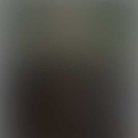
lobortis luctus. Vivamus lorem purus, commodo in convallis non,
congue eu ante. Donec tincidunt, ex vel laoreet condimentum, dui
dui malesuada sapien, ac vehicula sapien mauris at ipsum. Aliquam
erat volutpat. Integer non mauris imperdiet ex rutrum fermentum.
Maecenas commodo sit amet justo id suscipit.
Curabitur in felis eget ex vehicula euismod. Donec ex dui, varius sit
amet nunc eu, ornare commodo ligula. Quisque eu sollicitudin nisi.
Nam nec purus at odio vestibulum facilisis nec lacinia dolor. Mauris
Rocky Destroys Calvin
vitae ligula eu ipsum dapibus eleifend eu ac est. Donec sed justo ut
nisi dictum fermentum et id lacus. Suspendisse fermentum ultricies
22:35 Minutes & 30 Photos
magna, id posuere magna pellentesque et. Pellentesque viverra
neque quis malesuada posuere. Orci varius natoque penatibus et
magnis dis parturient montes, nascetur ridiculus mus. Phasellus non
sagittis ex. Proin faucibus libero non massa viverra, sed porta libero
luctus. Proin vestibulum condimentum ipsum, nec suscipit est.
Suspendisse eget nisl sit amet mauris gravida efficitur quis tempor
tortor. Nam imperdiet, neque sit amet finibus ultrices, ligula lectus
consectetur odio, et volutpat nisl nunc vel est. Mauris nec varius
velit.
Enzo Works Out