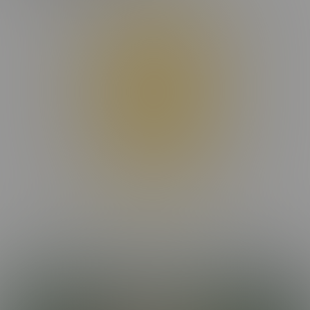
Donec maximus, nibh ut suscipit porta, ex dui facilisis eros, eget
dignissim dui odio et sapien. Maecenas condimentum ligula
placerat lectus rutrum, id malesuada purus interdum. Donec
suscipit laoreet orci, ac ullamcorper odio efficitur non. Aenean
interdum nunc et elementum tempor. Orci varius natoque
penatibus et magnis dis parturient montes, nascetur ridiculus mus.
Sed in nulla nisl. Integer sed eros ut turpis convallis fermentum.
Nam vulputate vitae augue quis dignissim.
Praesent hendrerit nisi vel aliquet placerat. In a tortor mi. Phasellus
rutrum congue vestibulum. Pellentesque congue libero non
fringilla aliquam. Ut porttitor rutrum consectetur. Phasellus ornare
felis quis velit convallis consectetur vel pharetra lorem. Proin quis
nibh et tortor vestibulum imperdiet. Praesent ac libero mollis,
suscipit arcu vel, finibus augue. Donec facilisis lobortis elit, ac
pulvinar mauris aliquam eu. Cras commodo libero eu malesuada
dapibus.
Maecenas nec dui massa. Etiam non viverra elit, nec blandit enim.
Nulla facilisi. Nulla non ex viverra, ultricies ex mollis, aliquet felis.
Etiam faucibus laoreet malesuada. Suspendisse hendrerit
MORE EPISODES
condimentum molestie. Nunc et ante et nisi mattis maximus. Mauris
commodo pulvinar lectus, id lacinia orci iaculis sit amet. In eleifend