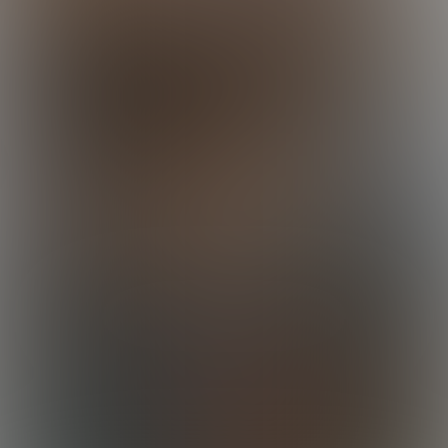
Drew Gets Dylan
24:49 Minutes & 18 Photos
Calvin's Home Run
28:39 Minutes & 31 Photos