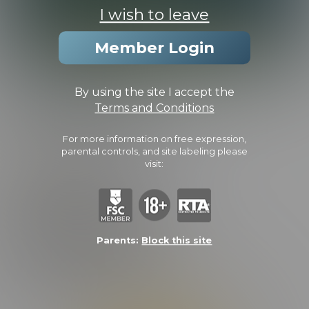
I wish to leave
Member Login
CHRIS GETS USED
By using the site I accept the
Terms and Conditions
PHOTOS
CAPS
For more information on free expression,
parental controls, and site labeling please
(5.0/5.0 Avg rating)
visit:
Added:
September 1, 2022 |
Video Length:
23:21 Minutes |
Photos:
17 Photos
FEATURING:
BARRON
CHRIS
ROMAN
Parents:
Block this site
Lorem ipsum dolor sit amet, consectetur adipiscing elit. Curabitur
odio libero, porttitor ut facilisis nec, maximus quis dui. Morbi sit
amet semper elit, sit amet porta ante. Suspendisse ac varius leo.