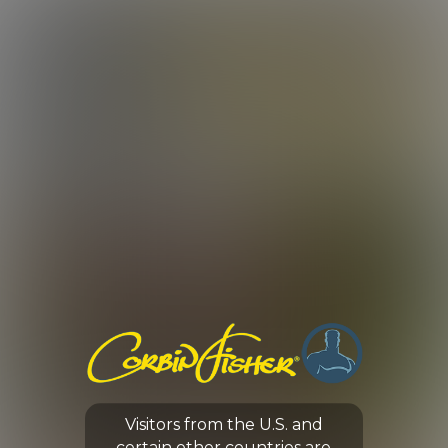
LOG IN
ENROLL NOW
CORBIN FISHER
GUYS
CHRIS GETS USED
Visitors from the U.S. and
0:00 /
23:21