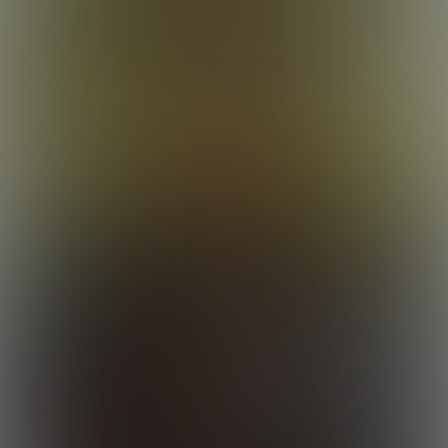
25:40 Minutes & 20 Photos
Elian & Roman Havana Good Time
29:54 Minutes & 16 Photos