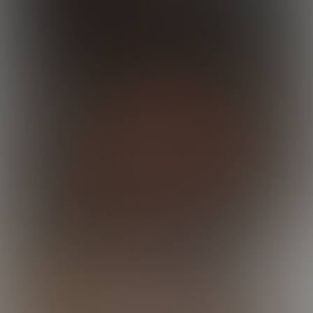
Enzo Works Out
19:31 Minutes & 26 Photos
Joel Nails Derek
21:37 Minutes & 54 Photos