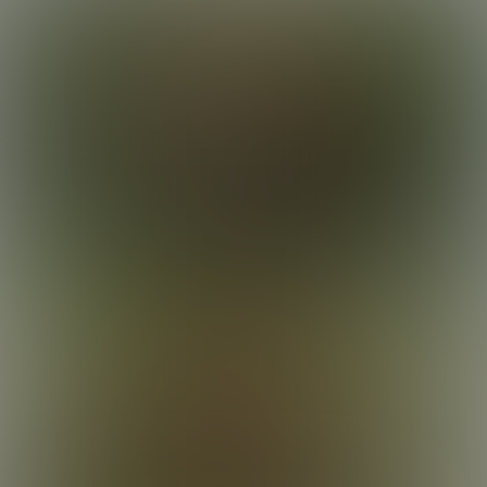
lobortis luctus. Vivamus lorem purus, commodo in convallis non,
congue eu ante. Donec tincidunt, ex vel laoreet condimentum, dui
dui malesuada sapien, ac vehicula sapien mauris at ipsum. Aliquam
erat volutpat. Integer non mauris imperdiet ex rutrum fermentum.
Maecenas commodo sit amet justo id suscipit.
Curabitur in felis eget ex vehicula euismod. Donec ex dui, varius sit
amet nunc eu, ornare commodo ligula. Quisque eu sollicitudin nisi.
Nam nec purus at odio vestibulum facilisis nec lacinia dolor. Mauris
Kyler's Cubano
vitae ligula eu ipsum dapibus eleifend eu ac est. Donec sed justo ut
nisi dictum fermentum et id lacus. Suspendisse fermentum ultricies
35:43 Minutes & 24 Photos
magna, id posuere magna pellentesque et. Pellentesque viverra
neque quis malesuada posuere. Orci varius natoque penatibus et
magnis dis parturient montes, nascetur ridiculus mus. Phasellus non
sagittis ex. Proin faucibus libero non massa viverra, sed porta libero
luctus. Proin vestibulum condimentum ipsum, nec suscipit est.
Suspendisse eget nisl sit amet mauris gravida efficitur quis tempor
tortor. Nam imperdiet, neque sit amet finibus ultrices, ligula lectus
consectetur odio, et volutpat nisl nunc vel est. Mauris nec varius
velit.
Elian & Roman