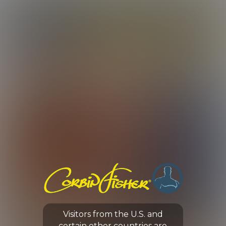
LOG IN
ENROLL NOW
CORBIN FISHER
GUYS
THE FUEGO FLIP
Visitors from the U.S. and
0:00 /
30:55