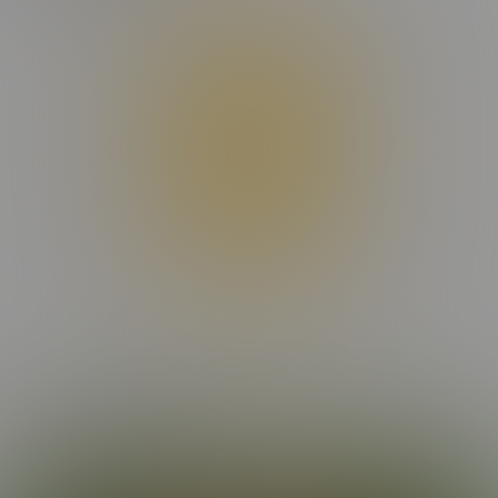
Donec maximus, nibh ut suscipit porta, ex dui facilisis eros, eget
dignissim dui odio et sapien. Maecenas condimentum ligula
placerat lectus rutrum, id malesuada purus interdum. Donec
suscipit laoreet orci, ac ullamcorper odio efficitur non. Aenean
interdum nunc et elementum tempor. Orci varius natoque
penatibus et magnis dis parturient montes, nascetur ridiculus mus.
Sed in nulla nisl. Integer sed eros ut turpis convallis fermentum.
Nam vulputate vitae augue quis dignissim.
Praesent hendrerit nisi vel aliquet placerat. In a tortor mi. Phasellus
rutrum congue vestibulum. Pellentesque congue libero non
fringilla aliquam. Ut porttitor rutrum consectetur. Phasellus ornare
felis quis velit convallis consectetur vel pharetra lorem. Proin quis
nibh et tortor vestibulum imperdiet. Praesent ac libero mollis,
suscipit arcu vel, finibus augue. Donec facilisis lobortis elit, ac
pulvinar mauris aliquam eu. Cras commodo libero eu malesuada
dapibus.
Maecenas nec dui massa. Etiam non viverra elit, nec blandit enim.
Nulla facilisi. Nulla non ex viverra, ultricies ex mollis, aliquet felis.
Etiam faucibus laoreet malesuada. Suspendisse hendrerit
MORE EPISODES
condimentum molestie. Nunc et ante et nisi mattis maximus. Mauris
commodo pulvinar lectus, id lacinia orci iaculis sit amet. In eleifend