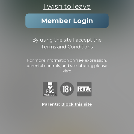
I wish to leave
Member Login
THE FUEGO FLIP
By using the site I accept the
Terms and Conditions
PHOTOS
CAPS
For more information on free expression,
parental controls, and site labeling please
(5.0/5.0 Avg rating)
visit:
Added:
July 15, 2021 |
Video Length:
30:55 Minutes |
Photos:
22
Photos
FEATURING:
ELIAN
ROMAN
Parents:
Block this site
Lorem ipsum dolor sit amet, consectetur adipiscing elit. Curabitur
odio libero, porttitor ut facilisis nec, maximus quis dui. Morbi sit
amet semper elit, sit amet porta ante. Suspendisse ac varius leo.