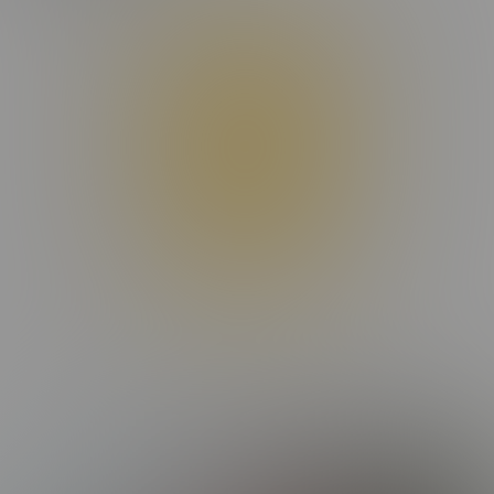
Donec maximus, nibh ut suscipit porta, ex dui facilisis eros, eget
dignissim dui odio et sapien. Maecenas condimentum ligula
placerat lectus rutrum, id malesuada purus interdum. Donec
suscipit laoreet orci, ac ullamcorper odio efficitur non. Aenean
interdum nunc et elementum tempor. Orci varius natoque
penatibus et magnis dis parturient montes, nascetur ridiculus mus.
Sed in nulla nisl. Integer sed eros ut turpis convallis fermentum.
Nam vulputate vitae augue quis dignissim.
Praesent hendrerit nisi vel aliquet placerat. In a tortor mi. Phasellus
rutrum congue vestibulum. Pellentesque congue libero non
fringilla aliquam. Ut porttitor rutrum consectetur. Phasellus ornare
felis quis velit convallis consectetur vel pharetra lorem. Proin quis
nibh et tortor vestibulum imperdiet. Praesent ac libero mollis,
suscipit arcu vel, finibus augue. Donec facilisis lobortis elit, ac
pulvinar mauris aliquam eu. Cras commodo libero eu malesuada
dapibus.
Maecenas nec dui massa. Etiam non viverra elit, nec blandit enim.
Nulla facilisi. Nulla non ex viverra, ultricies ex mollis, aliquet felis.
Etiam faucibus laoreet malesuada. Suspendisse hendrerit
MORE EPISODES
condimentum molestie. Nunc et ante et nisi mattis maximus. Mauris
commodo pulvinar lectus, id lacinia orci iaculis sit amet. In eleifend