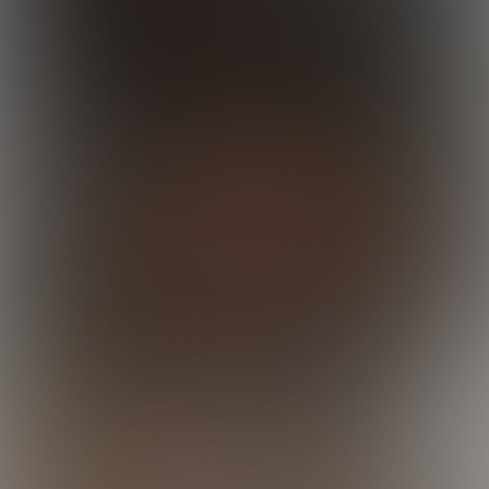
Enzo Works Out
19:31 Minutes & 26 Photos
Joel Nails Derek
21:37 Minutes & 54 Photos