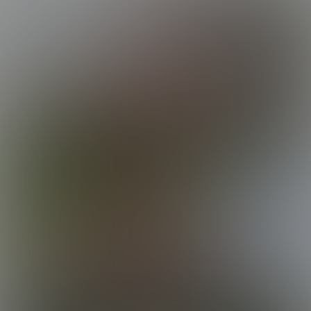
lobortis luctus. Vivamus lorem purus, commodo in convallis non,
congue eu ante. Donec tincidunt, ex vel laoreet condimentum, dui
dui malesuada sapien, ac vehicula sapien mauris at ipsum. Aliquam
erat volutpat. Integer non mauris imperdiet ex rutrum fermentum.
Maecenas commodo sit amet justo id suscipit.
Curabitur in felis eget ex vehicula euismod. Donec ex dui, varius sit
amet nunc eu, ornare commodo ligula. Quisque eu sollicitudin nisi.
Nam nec purus at odio vestibulum facilisis nec lacinia dolor. Mauris
Kennedy's Massage
vitae ligula eu ipsum dapibus eleifend eu ac est. Donec sed justo ut
nisi dictum fermentum et id lacus. Suspendisse fermentum ultricies
25:01 Minutes & 8 Photos
magna, id posuere magna pellentesque et. Pellentesque viverra
neque quis malesuada posuere. Orci varius natoque penatibus et
magnis dis parturient montes, nascetur ridiculus mus. Phasellus non
sagittis ex. Proin faucibus libero non massa viverra, sed porta libero
luctus. Proin vestibulum condimentum ipsum, nec suscipit est.
Suspendisse eget nisl sit amet mauris gravida efficitur quis tempor
tortor. Nam imperdiet, neque sit amet finibus ultrices, ligula lectus
consectetur odio, et volutpat nisl nunc vel est. Mauris nec varius
velit.
Kennedy & Marc Hang Out