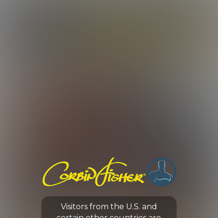
LOG IN
ENROLL NOW
CORBIN FISHER
GUYS
MARC & KENNEDY TRADE OFF
Visitors from the U.S. and
0:00 /
21:17