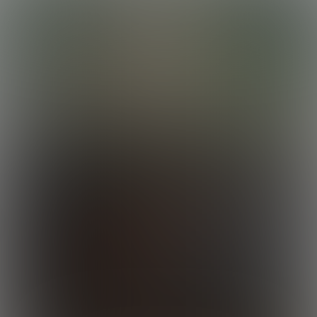
lobortis luctus. Vivamus lorem purus, commodo in convallis non,
congue eu ante. Donec tincidunt, ex vel laoreet condimentum, dui
dui malesuada sapien, ac vehicula sapien mauris at ipsum. Aliquam
erat volutpat. Integer non mauris imperdiet ex rutrum fermentum.
Maecenas commodo sit amet justo id suscipit.
Curabitur in felis eget ex vehicula euismod. Donec ex dui, varius sit
amet nunc eu, ornare commodo ligula. Quisque eu sollicitudin nisi.
Nam nec purus at odio vestibulum facilisis nec lacinia dolor. Mauris
Rocky Destroys Calvin
vitae ligula eu ipsum dapibus eleifend eu ac est. Donec sed justo ut
nisi dictum fermentum et id lacus. Suspendisse fermentum ultricies
22:35 Minutes & 30 Photos
magna, id posuere magna pellentesque et. Pellentesque viverra
neque quis malesuada posuere. Orci varius natoque penatibus et
magnis dis parturient montes, nascetur ridiculus mus. Phasellus non
sagittis ex. Proin faucibus libero non massa viverra, sed porta libero
luctus. Proin vestibulum condimentum ipsum, nec suscipit est.
Suspendisse eget nisl sit amet mauris gravida efficitur quis tempor
tortor. Nam imperdiet, neque sit amet finibus ultrices, ligula lectus
consectetur odio, et volutpat nisl nunc vel est. Mauris nec varius
velit.
Enzo Works Out