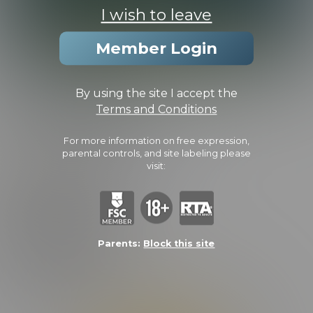
I wish to leave
Member Login
TJ TREATS LEO
By using the site I accept the
Terms and Conditions
PHOTOS
CAPS
For more information on free expression,
parental controls, and site labeling please
(4.0/5.0 Avg rating)
visit:
Added:
September 24, 2007 |
Video Length:
12:03 Minutes |
Photos:
8 Photos
FEATURING:
LEO
TJ
Parents:
Block this site
Lorem ipsum dolor sit amet, consectetur adipiscing elit. Curabitur
odio libero, porttitor ut facilisis nec, maximus quis dui. Morbi sit
amet semper elit, sit amet porta ante. Suspendisse ac varius leo.