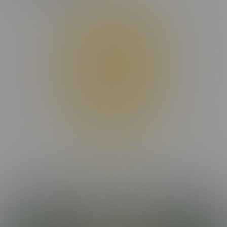
Donec maximus, nibh ut suscipit porta, ex dui facilisis eros, eget
dignissim dui odio et sapien. Maecenas condimentum ligula
placerat lectus rutrum, id malesuada purus interdum. Donec
suscipit laoreet orci, ac ullamcorper odio efficitur non. Aenean
interdum nunc et elementum tempor. Orci varius natoque
penatibus et magnis dis parturient montes, nascetur ridiculus mus.
Sed in nulla nisl. Integer sed eros ut turpis convallis fermentum.
Nam vulputate vitae augue quis dignissim.
Praesent hendrerit nisi vel aliquet placerat. In a tortor mi. Phasellus
rutrum congue vestibulum. Pellentesque congue libero non
fringilla aliquam. Ut porttitor rutrum consectetur. Phasellus ornare
felis quis velit convallis consectetur vel pharetra lorem. Proin quis
nibh et tortor vestibulum imperdiet. Praesent ac libero mollis,
suscipit arcu vel, finibus augue. Donec facilisis lobortis elit, ac
pulvinar mauris aliquam eu. Cras commodo libero eu malesuada
dapibus.
Maecenas nec dui massa. Etiam non viverra elit, nec blandit enim.
Nulla facilisi. Nulla non ex viverra, ultricies ex mollis, aliquet felis.
Etiam faucibus laoreet malesuada. Suspendisse hendrerit
MORE EPISODES
condimentum molestie. Nunc et ante et nisi mattis maximus. Mauris
commodo pulvinar lectus, id lacinia orci iaculis sit amet. In eleifend