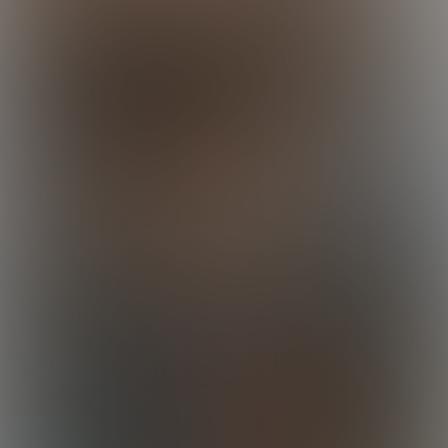
Drew Gets Dylan
24:49 Minutes & 18 Photos
Calvin's Home Run
28:39 Minutes & 31 Photos