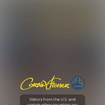
LOG IN
ENROLL NOW
CORBIN FISHER
GUYS
TJ TREATS LEO
Visitors from the U.S. and
0:00 /
12:03