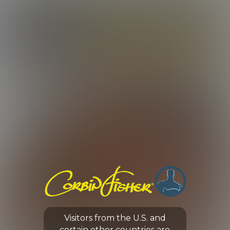
LOG IN
ENROLL NOW
CORBIN FISHER
GUYS
CHRIS'S FIRST TIME
Visitors from the U.S. and
0:00 /
27:22