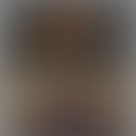
lobortis luctus. Vivamus lorem purus, commodo in convallis non,
congue eu ante. Donec tincidunt, ex vel laoreet condimentum, dui
dui malesuada sapien, ac vehicula sapien mauris at ipsum. Aliquam
erat volutpat. Integer non mauris imperdiet ex rutrum fermentum.
Maecenas commodo sit amet justo id suscipit.
Curabitur in felis eget ex vehicula euismod. Donec ex dui, varius sit
amet nunc eu, ornare commodo ligula. Quisque eu sollicitudin nisi.
Nam nec purus at odio vestibulum facilisis nec lacinia dolor. Mauris
Doubling Up on Roman
vitae ligula eu ipsum dapibus eleifend eu ac est. Donec sed justo ut
nisi dictum fermentum et id lacus. Suspendisse fermentum ultricies
22:30 Minutes & 17 Photos
magna, id posuere magna pellentesque et. Pellentesque viverra
neque quis malesuada posuere. Orci varius natoque penatibus et
magnis dis parturient montes, nascetur ridiculus mus. Phasellus non
sagittis ex. Proin faucibus libero non massa viverra, sed porta libero
luctus. Proin vestibulum condimentum ipsum, nec suscipit est.
Suspendisse eget nisl sit amet mauris gravida efficitur quis tempor
tortor. Nam imperdiet, neque sit amet finibus ultrices, ligula lectus
consectetur odio, et volutpat nisl nunc vel est. Mauris nec varius
velit.
The Corbin Sutra