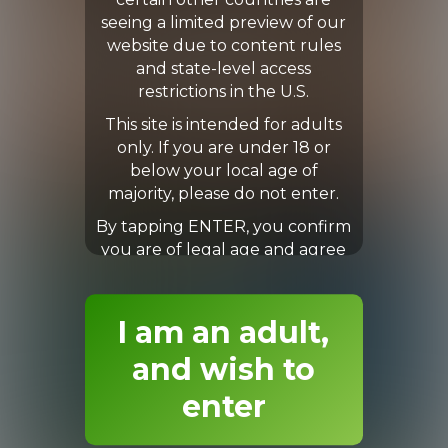
certain other countries are
seeing a limited preview of our
website due to content rules
and state-level access
restrictions in the U.S.
This site is intended for adults
only. If you are under 18 or
below your local age of
majority, please do not enter.
By tapping ENTER, you confirm
you are of legal age and agree
to our Terms & Conditions.
I am an adult,
and wish to
enter