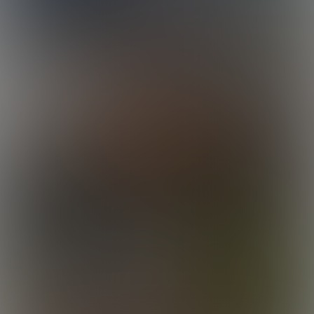
Ripped In Rip City
01:23:38 Minutes & 75 Photos
Romancing Chris
20:11 Minutes & 19 Photos