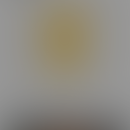
Donec maximus, nibh ut suscipit porta, ex dui facilisis eros, eget
dignissim dui odio et sapien. Maecenas condimentum ligula
placerat lectus rutrum, id malesuada purus interdum. Donec
suscipit laoreet orci, ac ullamcorper odio efficitur non. Aenean
interdum nunc et elementum tempor. Orci varius natoque
penatibus et magnis dis parturient montes, nascetur ridiculus mus.
Sed in nulla nisl. Integer sed eros ut turpis convallis fermentum.
Nam vulputate vitae augue quis dignissim.
Praesent hendrerit nisi vel aliquet placerat. In a tortor mi. Phasellus
rutrum congue vestibulum. Pellentesque congue libero non
fringilla aliquam. Ut porttitor rutrum consectetur. Phasellus ornare
felis quis velit convallis consectetur vel pharetra lorem. Proin quis
nibh et tortor vestibulum imperdiet. Praesent ac libero mollis,
suscipit arcu vel, finibus augue. Donec facilisis lobortis elit, ac
pulvinar mauris aliquam eu. Cras commodo libero eu malesuada
dapibus.
Maecenas nec dui massa. Etiam non viverra elit, nec blandit enim.
Nulla facilisi. Nulla non ex viverra, ultricies ex mollis, aliquet felis.
Etiam faucibus laoreet malesuada. Suspendisse hendrerit
MORE EPISODES
condimentum molestie. Nunc et ante et nisi mattis maximus. Mauris
commodo pulvinar lectus, id lacinia orci iaculis sit amet. In eleifend